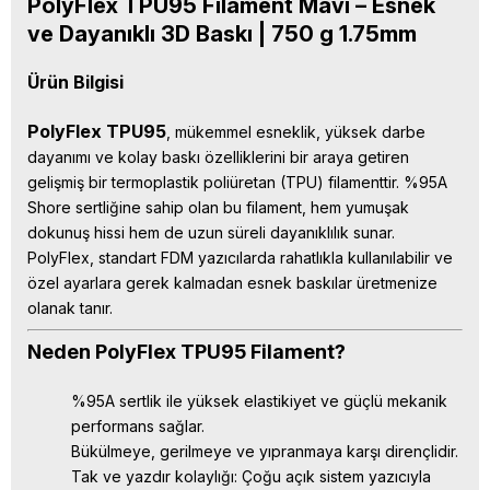
PolyFlex TPU95 Filament Mavi – Esnek
ve Dayanıklı 3D Baskı | 750 g 1.75mm
Ürün Bilgisi
PolyFlex TPU95
, mükemmel esneklik, yüksek darbe
dayanımı ve kolay baskı özelliklerini bir araya getiren
gelişmiş bir termoplastik poliüretan (TPU) filamenttir. %95A
Shore sertliğine sahip olan bu filament, hem yumuşak
dokunuş hissi hem de uzun süreli dayanıklılık sunar.
PolyFlex, standart FDM yazıcılarda rahatlıkla kullanılabilir ve
özel ayarlara gerek kalmadan esnek baskılar üretmenize
olanak tanır.
Neden PolyFlex TPU95 Filament?
%95A sertlik ile yüksek elastikiyet ve güçlü mekanik
performans sağlar.
Bükülmeye, gerilmeye ve yıpranmaya karşı dirençlidir.
Tak ve yazdır kolaylığı: Çoğu açık sistem yazıcıyla