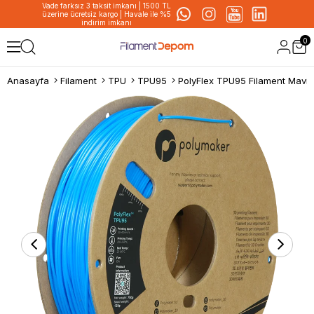
Vade farksız 3 taksit imkanı | 1500 TL
üzerine ücretsiz kargo | Havale ile %5
indirim imkanı
0
Anasayfa
Filament
TPU
TPU95
PolyFlex TPU95 Filament Mavi 