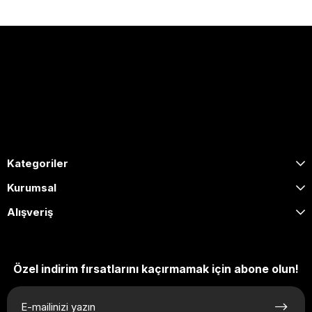
0505 653 1020
[email protected]
Hafta içi: 09:00 – 17:00 / Cumartesi: 09:00 – 13:00
Kategoriler
Kurumsal
Alışveriş
Özel indirim fırsatlarını kaçırmamak için abone olun!