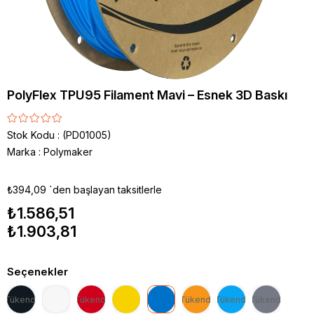
PolyFlex TPU95 Filament Mavi – Esnek 3D Baskı
Stok Kodu
(PD01005)
Marka
:
Polymaker
₺394,09
`den başlayan taksitlerle
₺1.586,51
₺1.903,81
Seçenekler
Tükendi
Tükendi
Tükendi
Tükendi
Tükendi