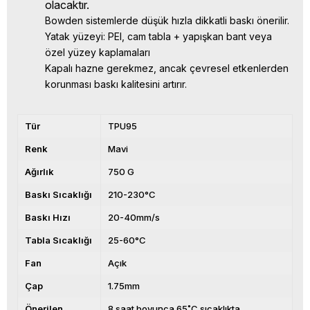
olacaktır.
Bowden sistemlerde düşük hızla dikkatli baskı önerilir.
Yatak yüzeyi: PEI, cam tabla + yapışkan bant veya
özel yüzey kaplamaları
Kapalı hazne gerekmez, ancak çevresel etkenlerden
korunması baskı kalitesini artırır.
Tür
TPU95
Renk
Mavi
Ağırlık
750 G
Baskı Sıcaklığı
210-230°C
Baskı Hızı
20-40mm/s
Tabla Sıcaklığı
25-60°C
Fan
Açık
Çap
1.75mm
Önerilen
8 saat boyunca 65˚C sıcaklıkta