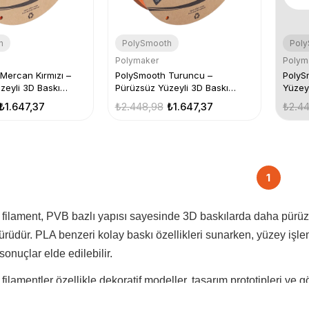
h
PolySmooth
Pol
Polymaker
Polym
Mercan Kırmızı –
PolySmooth Turuncu –
PolyS
zeyli 3D Baskı
Pürüzsüz Yüzeyli 3D Baskı
Yüzeyl
Filamenti
₺1.647,37
₺2.448,98
₺1.647,37
₺2.4
1
ilament, PVB bazlı yapısı sayesinde 3D baskılarda daha pürüzsüz
 türüdür. PLA benzeri kolay baskı özellikleri sunarken, yüzey işl
sonuçlar elde edilebilir.
lamentler özellikle dekoratif modeller, tasarım prototipleri ve gör
Filament Depom’da bulunan PolySmooth filament modellerini incel