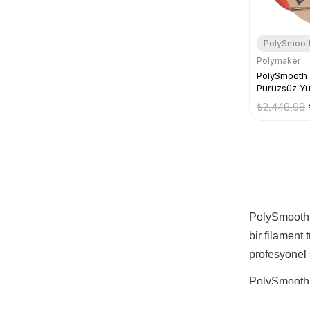
PolySmoot
Polymaker
PolySmooth 
Pürüzsüz Yü
Filamenti
₺2.448,98
PolySmooth f
bir filament
profesyonel 
PolySmooth fi
seçenektir. 