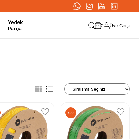
Yedek
Üye Girişi
0
Parça
%33