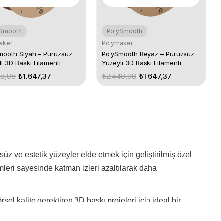
ySmooth
PolySmooth
aker
Polymaker
mooth Siyah – Pürüzsüz
PolySmooth Beyaz – Pürüzsüz
i 3D Baskı Filamenti
Yüzeyli 3D Baskı Filamenti
48,98
₺1.647,37
₺2.448,98
₺1.647,37
 ve estetik yüzeyler elde etmek için geliştirilmiş özel
emleri sayesinde katman izleri azaltılarak daha
sel kalite gerektiren 3D baskı projeleri için ideal bir
eyerek projeleriniz için yüksek kaliteli baskılar elde