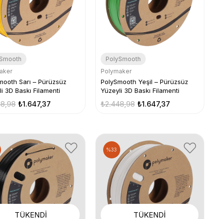
ySmooth
PolySmooth
aker
Polymaker
mooth Sarı – Pürüzsüz
PolySmooth Yeşil – Pürüzsüz
i 3D Baskı Filamenti
Yüzeyli 3D Baskı Filamenti
48,98
₺1.647,37
₺2.448,98
₺1.647,37
%33
TÜKENDI
TÜKENDI