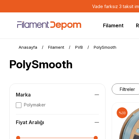
Vade farksız 3 taksit i
Filament
R
Anasayfa
Filament
PVB
PolySmooth
PolySmooth
Filtreler
Marka
Polymaker
%33
Fiyat Aralığı