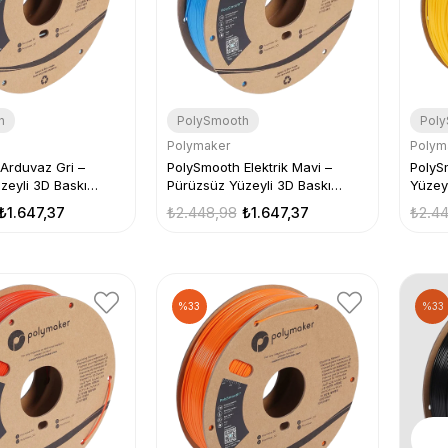
h
PolySmooth
Pol
Polymaker
Polym
Arduvaz Gri –
PolySmooth Elektrik Mavi –
PolyS
zeyli 3D Baskı
Pürüzsüz Yüzeyli 3D Baskı
Yüzeyl
Filamenti
₺1.647,37
₺2.448,98
₺1.647,37
₺2.4
%33
%33