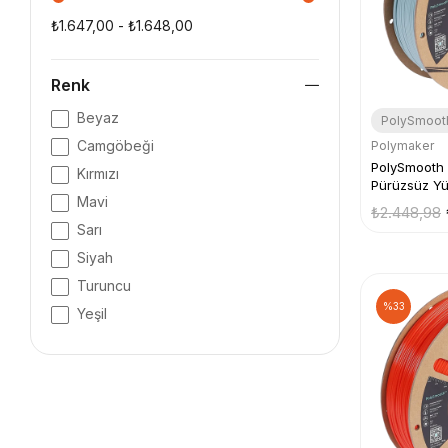
₺1.647,00 - ₺1.648,00
Renk
Beyaz
PolySmoot
Camgöbeği
Polymaker
PolySmooth 
Kırmızı
Pürüzsüz Yü
Mavi
Filamenti
₺2.448,98
Sarı
Siyah
Turuncu
%33
Yeşil