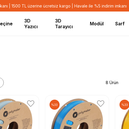
mkanı | 1500 TL üzerine ücretsiz kargo | Havale ile %5 indirim imkanı
3D
3D
eçine
Modül
Sarf
Yazıcı
Tarayıcı
8 Ürün
%33
%33