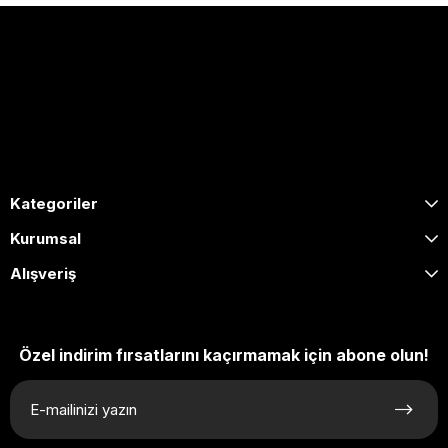
0505 653 1020
[email protected]
Hafta içi: 09:00 – 17:00 / Cumartesi: 09:00 – 13:00
Kategoriler
Kurumsal
Alışveriş
Özel indirim fırsatlarını kaçırmamak için abone olun!