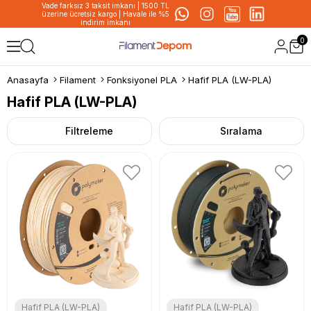
Vade farksız 3 taksit imkanı | 1500 TL
üzerine ücretsiz kargo | Havale ile %5
indirim imkanı
0
Anasayfa
Filament
Fonksiyonel PLA
Hafif PLA (LW-PLA)
Hafif PLA (LW-PLA)
Filtreleme
Sıralama
Hafif PLA (LW-PLA)
Hafif PLA (LW-PLA)