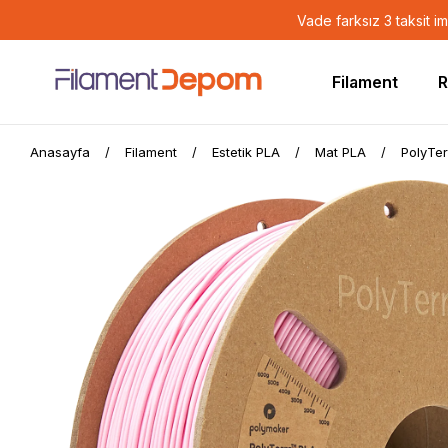
Vade farksız 3 taksit i
Filament
R
Anasayfa
Filament
Estetik PLA
Mat PLA
PolyTer