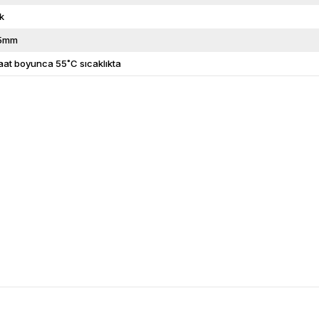
k
75mm
aat boyunca 55˚C sıcaklıkta