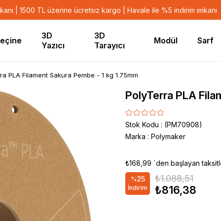
mkanı | 1500 TL üzerine ücretsiz kargo | Havale ile %5 indirim imkanı
3D
3D
eçine
Modül
Sarf
Yazıcı
Tarayıcı
ra PLA Filament Sakura Pembe - 1 kg 1.75mm
PolyTerra PLA Fila
Stok Kodu
(PM70908)
Marka
:
Polymaker
₺168,99
`den başlayan taksitl
₺1.088,51
25
%
₺816,38
İndirim