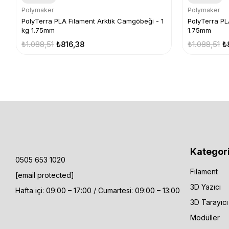
Polymaker
Polymaker
PolyTerra PLA Filament Arktik Camgöbeği - 1
PolyTerra PLA
kg 1.75mm
1.75mm
₺1.088,51
₺816,38
₺1.088,51
₺
Kategori
0505 653 1020
Filament
[email protected]
3D Yazıcı
Hafta içi: 09:00 – 17:00 / Cumartesi: 09:00 – 13:00
3D Tarayıcı
Modüller