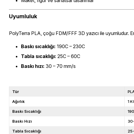
Maket, figür ve sanatsal tasarımlar
Uyumluluk
PolyTerra PLA, çoğu FDM/FFF 3D yazıcı ile uyumludur. En i
Baskı sıcaklığı:
190C – 230C
Tabla sıcaklığı:
25C – 60C
Baskı hızı:
30 – 70 mm/s
Tür
PL
Ağırlık
1 K
Baskı Sıcaklığı
19
Baskı Hızı
30
Tabla Sıcaklığı
25