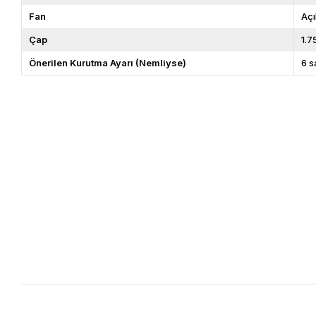
Fan
Açı
Çap
1.
Önerilen Kurutma Ayarı (Nemliyse)
6 s