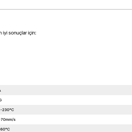
yi sonuçlar için:
A
G
0-230°C
-70mm/s
-60°C