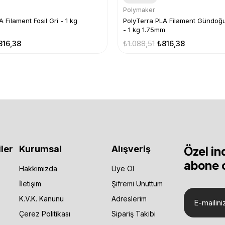
Polymaker
 Filament Fosil Gri - 1 kg
PolyTerra PLA Filament Gündo
- 1 kg 1.75mm
816,38
₺1.088,51
₺816,38
ler
Kurumsal
Alışveriş
Özel in
abone 
Hakkımızda
Üye Ol
İletişim
Şifremi Unuttum
K.V.K. Kanunu
Adreslerim
Çerez Politikası
Sipariş Takibi