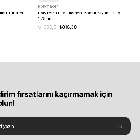
Polymaker
ğumu Turuncu
PolyTerra PLA Filament Kömür Siyah - 1 kg
1.75mm
₺1.088,51
₺816,38
dirim fırsatlarını kaçırmamak için
olun!