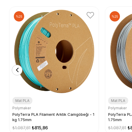
%25
%25
Mat PLA
Mat PLA
Polymaker
Polymaker
PolyTerra PLA Filament Arktik Camgöbeği - 1
PolyTerra PLA
kg 1.75mm
1.75mm
₺1.087,81
₺815,86
₺1.087,81
₺