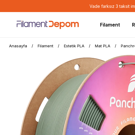
Vade farksız 3 taksit i
Filament
R
Anasayfa
Filament
Estetik PLA
Mat PLA
Panchr