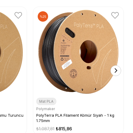
%25
Mat PLA
Polymaker
ğumu Turuncu
PolyTerra PLA Filament Kömür Siyah - 1 kg
1.75mm
₺1.087,81
₺815,86