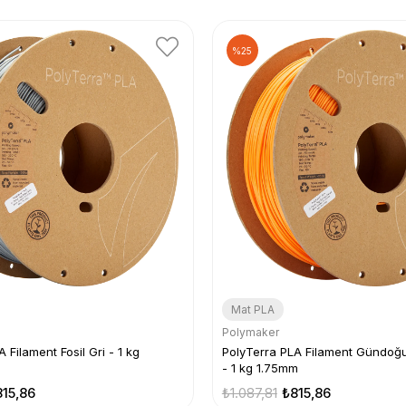
%25
Mat PLA
Polymaker
 Filament Fosil Gri - 1 kg
PolyTerra PLA Filament Gündo
- 1 kg 1.75mm
815,86
₺1.087,81
₺815,86