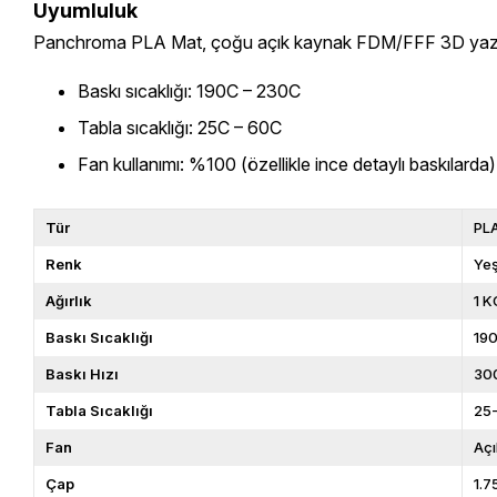
Uyumluluk
Panchroma PLA Mat, çoğu açık kaynak FDM/FFF 3D yazıcı ile
Baskı sıcaklığı: 190C – 230C
Tabla sıcaklığı: 25C – 60C
Fan kullanımı: %100 (özellikle ince detaylı baskılarda)
Tür
PL
Renk
Yeş
Ağırlık
1 K
Baskı Sıcaklığı
19
Baskı Hızı
30
Tabla Sıcaklığı
25
Fan
Açı
Çap
1.