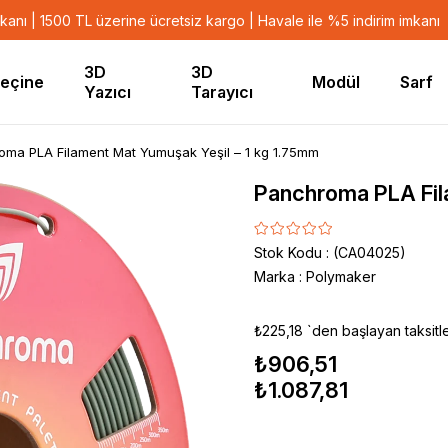
mkanı | 1500 TL üzerine ücretsiz kargo | Havale ile %5 indirim imkanı
3D
3D
eçine
Modül
Sarf
Yazıcı
Tarayıcı
oma PLA Filament Mat Yumuşak Yeşil – 1 kg 1.75mm
Panchroma PLA Fil
Stok Kodu
(CA04025)
Marka
:
Polymaker
₺225,18
`den başlayan taksitl
₺906,51
₺1.087,81