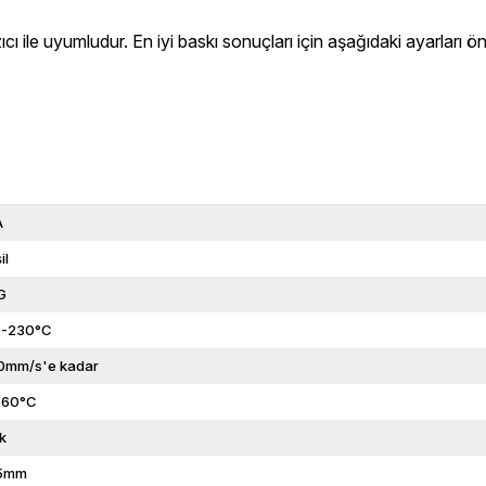
 uyumludur. En iyi baskı sonuçları için aşağıdaki ayarları ön
A
il
G
0-230°C
0mm/s'e kadar
-60°C
k
75mm