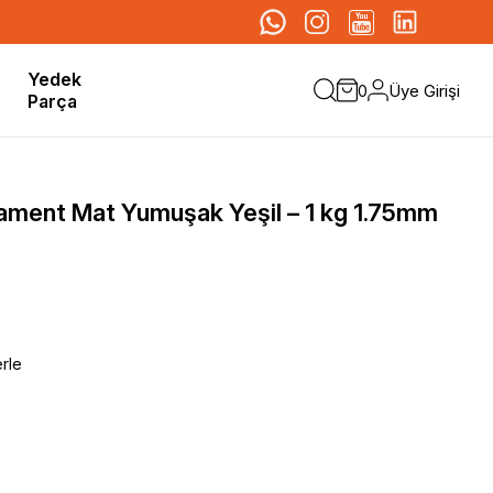
Yedek
Üye Girişi
0
Parça
ament Mat Yumuşak Yeşil – 1 kg 1.75mm
erle