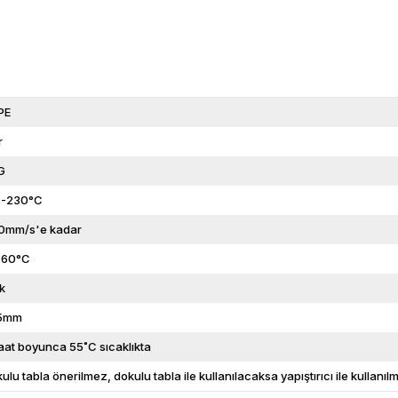
PE
r
G
0-230°C
0mm/s'e kadar
-60°C
k
75mm
aat boyunca 55˚C sıcaklıkta
ulu tabla önerilmez, dokulu tabla ile kullanılacaksa yapıştırıcı ile kullanılm