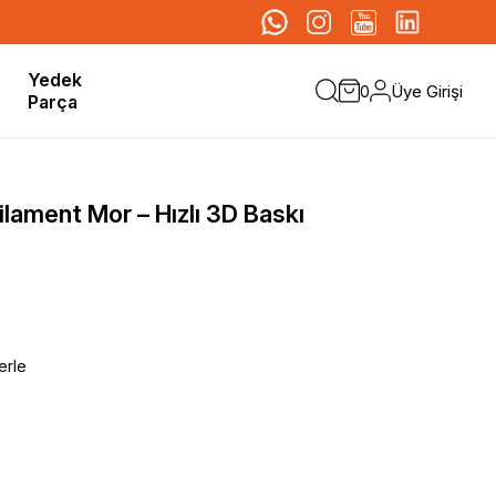
Yedek
Üye Girişi
0
Parça
ament Mor – Hızlı 3D Baskı
erle