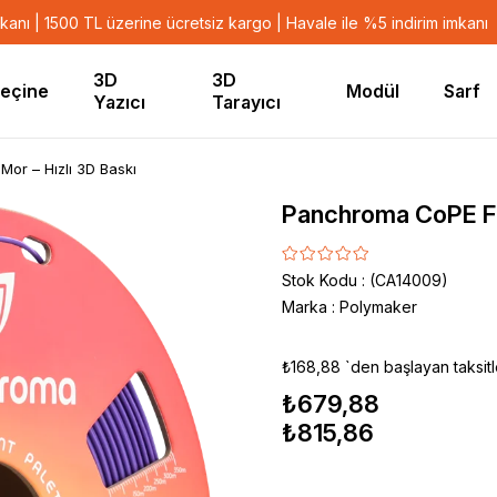
mkanı | 1500 TL üzerine ücretsiz kargo | Havale ile %5 indirim imkanı
3D
3D
eçine
Modül
Sarf
Yazıcı
Tarayıcı
or – Hızlı 3D Baskı
Panchroma CoPE Fil
Stok Kodu
(CA14009)
Marka
:
Polymaker
₺168,88
`den başlayan taksitl
₺679,88
₺815,86