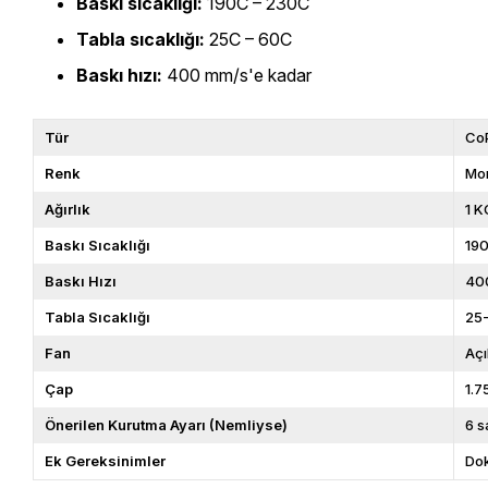
Baskı sıcaklığı:
190C – 230C
Tabla sıcaklığı:
25C – 60C
Baskı hızı:
400 mm/s'e kadar
Tür
Co
Renk
Mo
Ağırlık
1 K
Baskı Sıcaklığı
19
Baskı Hızı
40
Tabla Sıcaklığı
25
Fan
Açı
Çap
1.
Önerilen Kurutma Ayarı (Nemliyse)
6 s
Ek Gereksinimler
Dok