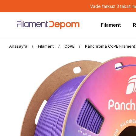
Vade farksız 3 taksit i
Filament
R
Anasayfa
Filament
CoPE
Panchroma CoPE Filament M